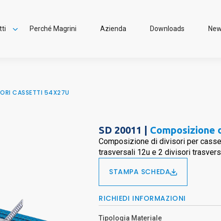
ti
Perché Magrini
Azienda
Downloads
Ne
Officina Smart
 da lavoro
ttiere
di
SORI CASSETTI 54X27U
i
i per l'ecologia
alature
 Smart Plus
SD 20011 |
Composizione di
itori
Composizione di divisori per casset
 e sistemi attrezzati
trasversali 12u e 2 divisori trasvers
 per ufficio
STAMPA SCHEDA
 e sgabelli
ri accessori
latura Epsilon
RICHIEDI INFORMAZIONI
i a cassetti
utti
Tipologia Materiale