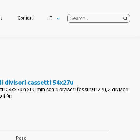
ws
Contatti
IT
EN
 divisori cassetti 54x27u
ti 54x27u h 200 mm con 4 divisori fessurati 27u, 3 divisori
ali 9u
Peso