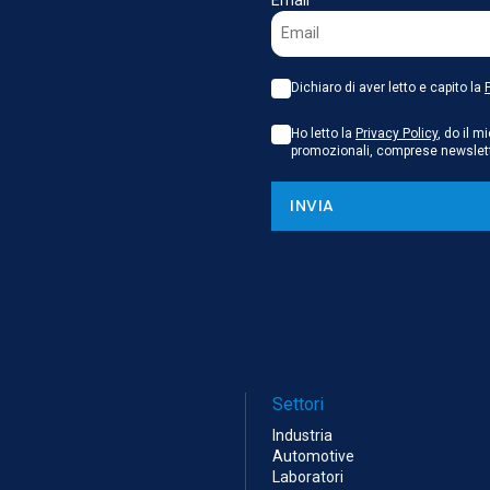
Email
Dichiaro di aver letto e capito la
Ho letto la
Privacy Policy
, do il 
promozionali, comprese newsletter
INVIA
Settori
Industria
Automotive
Laboratori