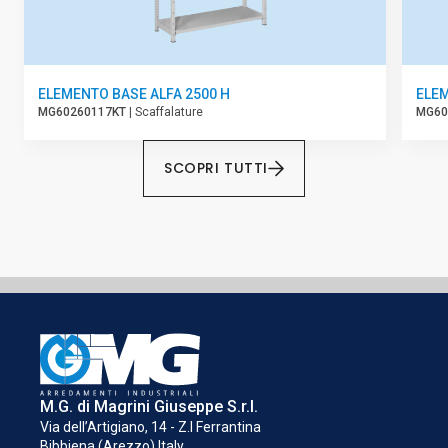
ELEMENTO BASE ALFA 2500 H
ELEM
MG60260117KT
| Scaffalature
MG60
CARICAMENTO IN CORSO...
SCOPRI TUTTI
M.G. di Magrini Giuseppe S.r.l.
Via dell’Artigiano, 14 - Z.I Ferrantina
Bibbiena (Arezzo) Italy